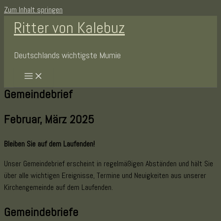
Zum Inhalt springen
Ritter von Kalebuz
Deutschlands wichtigste Mumie
Gemeindebrief
Februar, März 2025
Bleiben Sie auf dem Laufenden!
Unser Gemeindebrief erscheint in regelmäßigen Abständen und hält Sie
über alle wichtigen Ereignisse, Termine und Neuigkeiten aus unserer
Kirchengemeinde auf dem Laufenden.
Gemeindebriefe